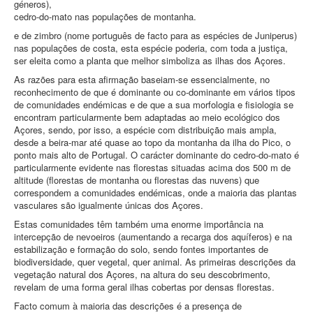
géneros),
cedro‑do‑mato nas populações de montanha.
e de zimbro (nome português de facto para as espécies de Juniperus)
nas populações de costa, esta espécie poderia, com toda a justiça,
ser eleita como a planta que melhor simboliza as ilhas dos Açores.
As razões para esta afirmação baseiam‑se essencialmente, no
reconhecimento de que é dominante ou co‑dominante em vários tipos
de comunidades endémicas e de que a sua morfologia e fisiologia se
encontram particularmente bem adaptadas ao meio ecológico dos
Açores, sendo, por isso, a espécie com distribuição mais ampla,
desde a beira‑mar até quase ao topo da montanha da ilha do Pico, o
ponto mais alto de Portugal. O carácter dominante do cedro‑do‑mato é
particularmente evidente nas florestas situadas acima dos 500 m de
altitude (florestas de montanha ou florestas das nuvens) que
correspondem a comunidades endémicas, onde a maioria das plantas
vasculares são igualmente únicas dos Açores.
Estas comunidades têm também uma enorme importância na
intercepção de nevoeiros (aumentando a recarga dos aquíferos) e na
estabilização e formação do solo, sendo fontes importantes de
biodiversidade, quer vegetal, quer animal. As primeiras descrições da
vegetação natural dos Açores, na altura do seu descobrimento,
revelam de uma forma geral ilhas cobertas por densas florestas.
Facto comum à maioria das descrições é a presença de