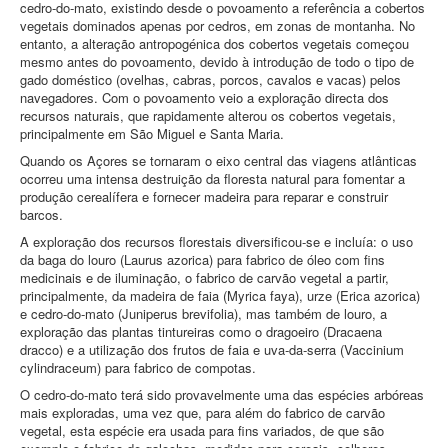
cedro‑do‑mato, existindo desde o povoamento a referência a cobertos
vegetais dominados apenas por cedros, em zonas de montanha. No
entanto, a alteração antropogénica dos cobertos vegetais começou
mesmo antes do povoamento, devido à introdução de todo o tipo de
gado doméstico (ovelhas, cabras, porcos, cavalos e vacas) pelos
navegadores. Com o povoamento veio a exploração directa dos
recursos naturais, que rapidamente alterou os cobertos vegetais,
principalmente em São Miguel e Santa Maria.
Quando os Açores se tornaram o eixo central das viagens atlânticas
ocorreu uma intensa destruição da floresta natural para fomentar a
produção cerealífera e fornecer madeira para reparar e construir
barcos.
A exploração dos recursos florestais diversificou‑se e incluía: o uso
da baga do louro (Laurus azorica) para fabrico de óleo com fins
medicinais e de iluminação, o fabrico de carvão vegetal a partir,
principalmente, da madeira de faia (Myrica faya), urze (Erica azorica)
e cedro‑do‑mato (Juniperus brevifolia), mas também de louro, a
exploração das plantas tintureiras como o dragoeiro (Dracaena
dracco) e a utilização dos frutos de faia e uva‑da‑serra (Vaccinium
cylindraceum) para fabrico de compotas.
O cedro‑do‑mato terá sido provavelmente uma das espécies arbóreas
mais exploradas, uma vez que, para além do fabrico de carvão
vegetal, esta espécie era usada para fins variados, de que são