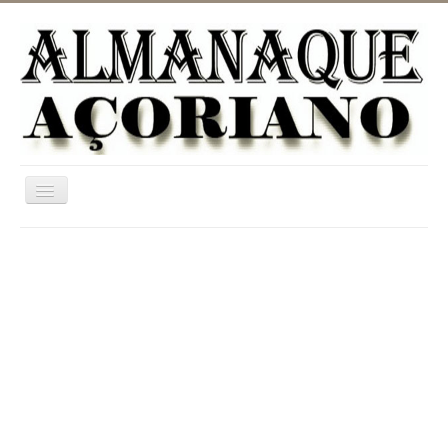
Ativar/Desativar
navegação
Home
ASTRONOMIA
JARDINAGEM
CATEGORIAS
UTILIDADES
INFORMAÇÃO
DICIONÁRIO RURAL