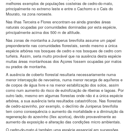
melhores exemplos de populações costeiras de cedro‑do‑mato,
principalmente no extremo leste e entre o Cachorro e o Cais do
Mourato, na zona noroeste.
Nas ilhas Terceira e Flores encontram‑se ainda grandes áreas
naturais ocupadas por comunidades dominadas por esta espécie,
principalmente acima dos 500 m de altitude.
Nas zonas de montanha a Juniperus brevifolia assume um papel
preponderante nas comunidades florestais, sendo mesmo a única
espécie arbórea nos bosques de cedro e nos bosques de cedro com
turfeira. Assim, seria muito provável que na ausência desta espécie
muitas áreas montanhosas dos Açores fossem ocupadas por matos
ou prados de montanha.
A ausência de coberto florestal resultaria necessariamente numa
menor intercepção de nevoeiros, numa menor recarga de aquíferos e
de corpos de água livre e na menor estabilização dos solos, assim
como num aumento do risco de eutrofização de ribeiras e lagoas. Por
outro lado, mesmo em algumas florestas onde não é a única espécie
arbórea, a sua ausência teria resultados catastróficos. Nas florestas
de cedro‑azevinho, por exemplo, o declínio de Juniperus brevifolia
tem como consequência o aumento da mortalidade e a diminuição da
regeneração do azevinho (Ilex azorica), devido provavelmente ao
aumento da exposição e alteração das condições micro ambientais.
O cedro‑do‑mato é também uma espécie essencial em sucessões