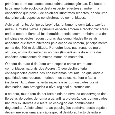
primárias e em sucessões secundárias antropogénicas. De facto, a
larga amplitude ecológica desta espécie reflecte‑se também na
capacidade que possui de colonizar substratos recentes, sendo uma
das principais espécies construtoras de comunidades.
Adicionalmente, Juniperus brevifolia, juntamente com Erica azorica
(urze), é muitas vezes a primeira espécie arbórea a recolonizar áreas
onde o coberto florestal foi destruído, sendo assim também uma das
principais espécies reconstrutoras das comunidades florestais
açorianas que foram alteradas pela acção do homem, principalmente
acima dos 500 m de altitude. Por outro lado, nas zonas de maior
altitude, acima do limite das árvores (timberline), esta é uma das
espécies dominantes de muitos matos de montanha.
O cedro‑do‑mato é de facto uma espécie‑chave em muitas
comunidades naturais dos Açores. O seu declínio teria
consequências graves nos ecossistemas naturais, na qualidade e
quantidade dos recursos hídricos, nos solos, na flora e fauna
insulares. Actualmente, esta espécie e as comunidades por si
dominadas, são protegidas a nível regional e internacional.
o entanto, muito tem de ser feito ainda ao nível da conservação das
florestas de cedro, de forma a garantir a protecção das comunidades
naturais existentes e o restauro ecológico das comunidades
degradadas. Adicionalmente, as populações costeiras desta espécie
devem merecer uma atenção especial devido ao facto de estarem