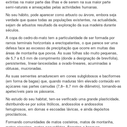
extintas na maior parte das ilhas e de serem na sua maior parte
semi‑naturais e ameaçadas pelas actividades humanas.
No seu hábito, pode aparecer como arbusto ou árvore, embora seja
verdade que quase todas as populações existentes, na actualidade,
sejam de arbustos resultado da exploração da sua madeira durante
séculos.
A copa do cedro‑do‑mato tem a particularidade de ser formada por
ramos terminais horizontais a erectopatentes, o que parece ser uma
defesa face ao excesso de precipitação que ocorre em muitas das
áreas de montanha que povoa. As suas folhas são muito pequenas,
de 5,7 a 6,5 mm de comprimento (donde a designação de brevifolia),
persistentes, linear‑lanceoladas a ovado‑lineares, acuminadas a
obtusas, mucronadas.
As suas sementes amadurecem em cones subglobosos e baciformes
(em forma de bagas) que, quando maduras têm elevado conteúdo em
açúcares nas partes carnudas (7,8– 8,7 mm de diâmetro), tornando‑as
apetecíveis para os pássaros.
No estudo do seu habitat, tem‑se verificado uma grande plasticidade,
distribuindo‑se por solos litólicos, andossolos e andossolos
ferruginosos, em domas e escoadas lávicas, e ainda depósitos
piroclásticos.
Formando comunidades de matos costeiros, matos de montanha,
matos pioneiros, matos secundários, florestas e bosques.