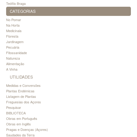
Teófilo Braga
CATEGORIAS
No Pomar
Na Horta
Medicinais
Floresta
Jardinagem
Pecuária
Fitossanidade
Natureza
Alimentação
A Vinha
UTILIDADES
Medidas e Conversões
Plantas Endémicas
Listagem de Plantas
Freguesias dos Açores
Pesquisar
BIBLIOTECA
Obras em Português
Obras em Inglês
Pragas e Doenças (Açores)
Saudades da Terra