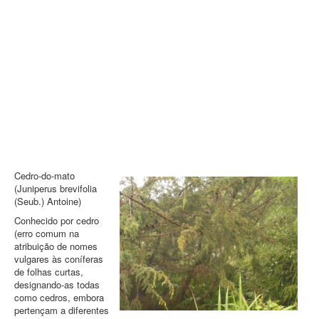
Contatos
PESQUISAR
Cedro‑do‑mato
(Juniperus brevifolia
(Seub.) Antoine)
Conhecido por cedro
(erro comum na
atribuição de nomes
vulgares às coníferas
de folhas curtas,
designando‑as todas
como cedros, embora
pertençam a diferentes