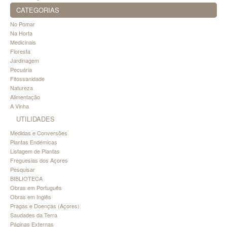
CATEGORIAS
No Pomar
Na Horta
Medicinais
Floresta
Jardinagem
Pecuária
Fitossanidade
Natureza
Alimentação
A Vinha
UTILIDADES
Medidas e Conversões
Plantas Endémicas
Listagem de Plantas
Freguesias dos Açores
Pesquisar
BIBLIOTECA
Obras em Português
Obras em Inglês
Pragas e Doenças (Açores)
Saudades da Terra
Páginas Externas