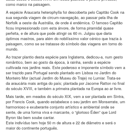
como marco na paisagem.
A espécie Araucaria heterophylla foi descoberta pelo Capitão Cook na
sua segunda viagem de circum‑navegação, ao passar pela ilha de
Norfolk a oeste da Austrália, de onde é endémica. O famoso Capitão
ficou impressionado com esta árvore, de forma piramidal quase
perfeita, e de altura que pode atingir os 60 m. Julgou que daria
óptimos mastros, para além do nobilíssimo valor cénico que trazia à
paisagem, como se se tratasse do símbolo das viagens em torno do
mundo.
Ao trazer plantio desta espécie para Inglaterra, dedicou‑a, num gesto
romântico, bem ao gosto da época, à rainha, sendo a espécie
cultivada nos jardins reais. Este poderoso e imponente símbolo vem a
ser trazido para Portugal sendo plantado em Lisboa no Jardim do
Monteiro Mor (actual Jardim do Museu do Traje) no Lumiar. Trata‑se
da araucária mais antiga do país; plantada por Jacome Ratton no final
do século XVIII, e também a primeira plantada na Europa ao ar livre.
Mais tarde, em meados do século XIX, vem a ser plantada em Sintra,
por Francis Cook, quando estabelece o seu jardim em Monserrate, um
harmonioso e exuberante conjunto artístico e ambiental onde se
sente, de uma forma viva e marcante, o “glorioso Éden” que Lord
Byron tão bem soube cantar.
Este indivíduo tem hoje 50 m de altura e 22 de diâmetro e será o
maior do continente português.