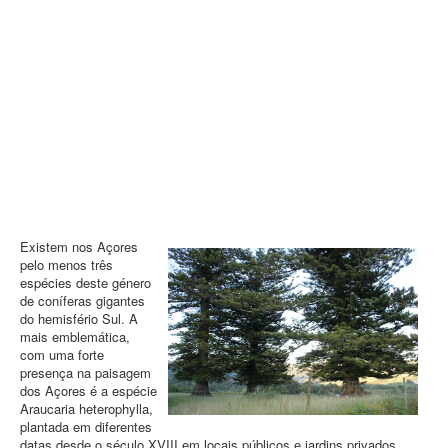
Contatos
PESQUISAR
Existem nos Açores
pelo menos três
espécies deste género
de coníferas gigantes
do hemisfério Sul. A
mais emblemática,
com uma forte
presença na paisagem
dos Açores é a espécie
Araucaria heterophylla,
plantada em diferentes
datas desde o século XVIII em locais públicos e jardins privados,