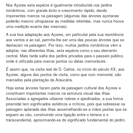
Nos Açores esta espécie é igualmente introduzida nos jardins
românticos, com grande êxito e crescimento rápido, dando
imponentes marcos na paisagem (algumas das árvores açorianas
poderão mesmo ultrapassar as medidas referidas, mas nunca houve
uma medição exacta das mesmas).
A sua boa adaptação aos Açores, em particular pela sua resistência
aos ventos e ao sal, permite‑lhe ser uma das poucas árvores que se
destacam na paisagem. Por isso, muitos jardins românticos vêm a
adoptar, nas diferentes ilhas, esta espécie como o seu elemento
central. Mais tarde salta dos jardins privados para o passeio público,
onde é utilizada para marcar pontos ou datas memoráveis.
É assim que, na visita real de D. Carlos, no início do século XX, aos
Açores, alguns dos pontos de visita, como que num memorial, são
marcados pela plantação de Araucária.
Hoje estas árvores fazem parte da paisagem cultural dos Açores e
constituem importantes marcos na estrutura visual das ilhas.
Associadas a agregados urbanos nobres e ajardinados, a sua forma
piramidal tem significados estéticos e míticos, pois que sobressai na
paisagem aplanada das ilhas assemelhando‑se a mãos postas que se
erguem ao céu, construindo uma ligação entre o terreno e o
transcendental, aproximando‑se do significado fundamental do jardim.