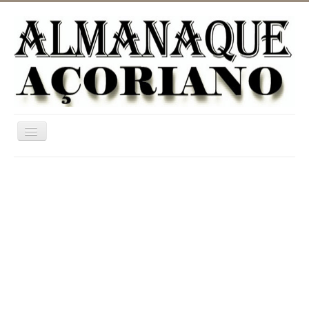
Ativar/Desativar
navegação
Home
ASTRONOMIA
JARDINAGEM
CATEGORIAS
UTILIDADES
INFORMAÇÃO
DICIONÁRIO RURAL