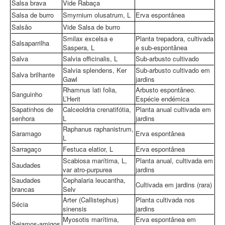
Salsa brava
Vide Rabaça
Salsa de burro
Smyrnium olusatrum, L
Erva espontânea
Salsâo
Vide Salsa de burro
Smilax excelsa e
Planta trepadora, cultivada
Salsaparrilha
Saspera, L
e sub-espontânea
Salva
Salvia officinalis, L
Sub-arbusto cultivado
Salvia splendens, Ker
Sub-arbusto cultivado em
Salva brilhante
Gawl
jardins
Rhamnus lati folia,
Arbusto espontâneo.
Sanguinho
L’Herit
Espécie endémica
Sapatinhos de
Calceoldria crenatifótia,
Planta anual cultivada em
senhora
L
jardins
Raphanus raphanistrum,
Saramago
Erva espontânea
L
Sarragaço
Festuca elatior, L
Erva espontânea
Scabiosa marítima, L,
Planta anual, cultivada em
Saudades
var atro-purpurea
jardins
Saudades
Cephalaria leucantha,
Cultivada em jardins (rara)
brancas
Selv
Arter (Callistephus)
Planta cultivada nos
Sécia
sinensis
jardins
Myosotis marítima,
Erva espontânea em
Sejamos-amigos