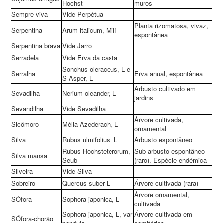
Hochst
muros
Sempre-viva
Vide Perpétua
Planta rizomatosa, vivaz,
Serpentina
Arum italicum, Milí
espontânea
Serpentina brava
Vide Jarro
Serradela
Vide Erva da casta
Sonchus oleraceus, L e
Serralha
Erva anual, espontânea
S Asper, L
Arbusto cultivado em
Sevadilha
Nerium oleander, L
jardins
Sevandilha
Vide Sevadilha
Árvore cultivada,
Sicômoro
Mélia Azederach, L
ornamental
Silva
Rubus ulmifolius, L
Arbusto espontâneo
Rubus Hochsteterorum,
Sub-arbusto espontâneo
Silva mansa
Seub
(raro). Espécie endémica
Silveira
Vide Silva
Sobreiro
Quercus suber L
Árvore cultivada (rara)
Árvore ornamental,
SÓfora
Sophora japonica, L
cultivada
Sophora japonica, L, var
Árvore cultivada em
SÓfora-chorão
pendula
cemitérios