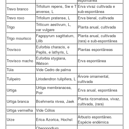
espontânea
Trifolium repens, Sw e T
Erva vivaz cultivada e
Trevo branco
arvense, L
sub-espontânea
Trevo roxo
Trifolium pratense, L
Erva bienal, cultivada
Triticum aestivum, L,
Trigo
Planta anual, cultivada
var vulgare
Fagopyrum sagittatum,
Planta anual, cultivada
Trigo mourisco
Lilib
(rara) e sub-espontânea
Euforbia characis, e
Trovisco
Plantas espontâneas
Peplis, e lathyris, L
Euforbia stygiana,
Trovisco macho
Erva espontânea
Watson
Túia
Vide Cedro de palma
Árvore ornamental,
Tulipeiro
Liriodendron tulipifera, L
cultivada
Urtiga membranacea,
Urtiga
Erva anual, espontânea
Poir
Planta rizomatosa, vivaz,
Urtiga branca
Bcehmeria nivea, Jaek
cultivada, (rara)
Urtiga vermelha
Vide Cólios
Arbusto espontâneo.
Urze
Erica Azorica, Hochst
Espécie endémica
Chenopodium