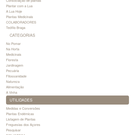
Consociação de plantas
Plantar com a Lua
A Lua Hoje
Plantas Medicinais
COLABORADORES
Teófilo Braga
CATEGORIAS
No Pomar
Na Horta
Medicinais
Floresta
Jardinagem
Pecuária
Fitossanidade
Natureza
Alimentação
A Vinha
UTILIDADES
Medidas e Conversões
Plantas Endémicas
Listagem de Plantas
Freguesias dos Açores
Pesquisar