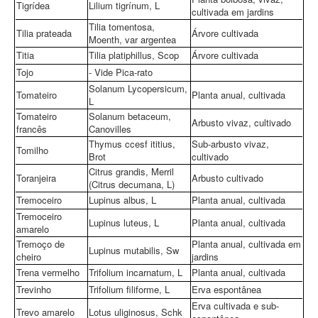
Tigrídea
Lilium tigrínum, L
cultivada em jardins
Tilia tomentosa,
Tilia prateada
Árvore cultivada
Moenth, var argentea
Titia
Tilia platiphillus, Scop
Árvore cultivada
Tojo
- Vide Pica-rato
Solanum Lycopersicum,
Tomateiro
Planta anual, cultivada
L
Tomateiro
Solanum betaceum,
Arbusto vivaz, cultivado
francês
Canovilles
Thymus ccesf ititius,
Sub-arbusto vivaz,
Tomilho
Brot
cultivado
Citrus grandis, Merril
Toranjeira
Arbusto cultivado
(Citrus decumana, L)
Tremoceiro
Lupinus albus, L
Planta anual, cultivada
Tremoceiro
Lupinus luteus, L
Planta anual, cultivada
amarelo
Tremoço de
Planta anual, cultivada em
Lupinus mutabilis, Sw
cheiro
jardins
Trena vermelho
Trifolium incarnatum, L
Planta anual, cultivada
Trevinho
Trifolium filiforme, L
Erva espontânea
Erva cultivada e sub-
Trevo amarelo
Lotus uliginosus, Schk