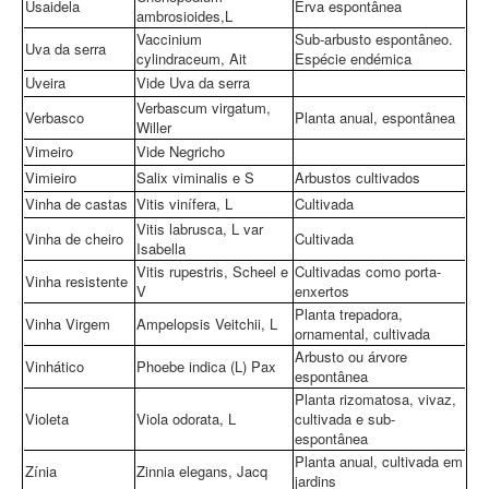
Usaidela
Erva espontânea
ambrosioides,L
Vaccinium
Sub-arbusto espontâneo.
Uva da serra
cylindraceum, Ait
Espécie endémica
Uveira
Vide Uva da serra
Verbascum virgatum,
Verbasco
Planta anual, espontânea
Willer
Vimeiro
Vide Negricho
Vimieiro
Salix viminalis e S
Arbustos cultivados
Vinha de castas
Vitis vinífera, L
Cultivada
Vitis labrusca, L var
Vinha de cheiro
Cultivada
Isabella
Vitis rupestris, Scheel e
Cultivadas como porta-
Vinha resistente
V
enxertos
Planta trepadora,
Vinha Virgem
Ampelopsis Veitchii, L
ornamental, cultivada
Arbusto ou árvore
Vinhático
Phoebe indica (L) Pax
espontânea
Planta rizomatosa, vivaz,
Violeta
Viola odorata, L
cultivada e sub-
espontânea
Planta anual, cultivada em
Zínia
Zinnia elegans, Jacq
jardins