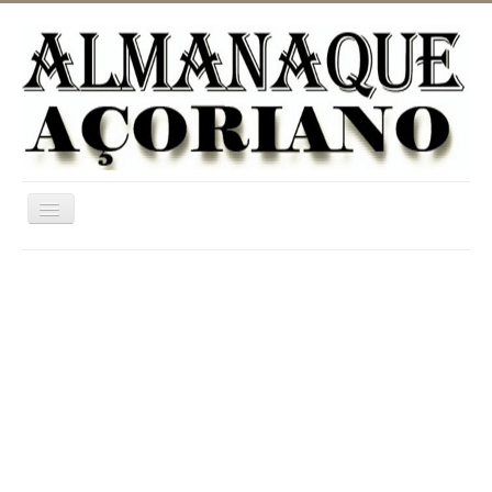
Ativar/Desativar
navegação
Home
ASTRONOMIA
JARDINAGEM
CATEGORIAS
UTILIDADES
INFORMAÇÃO
DICIONÁRIO RURAL