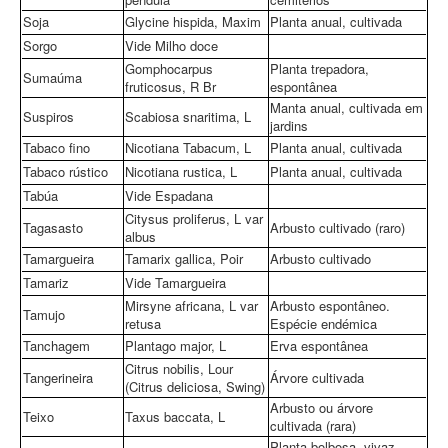
Soja
Glycine hispida, Maxim
Planta anual, cultivada
Sorgo
Vide Milho doce
Gomphocarpus
Planta trepadora,
Sumaúma
fruticosus, R Br
espontânea
Manta anual, cultivada em
Suspiros
Scabiosa snaritima, L
jardins
Tabaco fino
Nicotiana Tabacum, L
Planta anual, cultivada
Tabaco rústico
Nicotiana rustica, L
Planta anual, cultivada
Tabúa
Vide Espadana
Citysus proliferus, L var
Tagasasto
Arbusto cultivado (raro)
albus
Tamargueira
Tamarix gallica, Poir
Arbusto cultivado
Tamariz
Vide Tamargueira
Mirsyne africana, L var
Arbusto espontâneo.
Tamujo
retusa
Espécie endémica
Tanchagem
Plantago major, L
Erva espontânea
Citrus nobilis, Lour
Tangerineira
Árvore cultivada
(Citrus deliciosa, Swing)
Arbusto ou árvore
Teixo
Taxus baccata, L
cultivada (rara)
Planta bolbosa, vivaz,