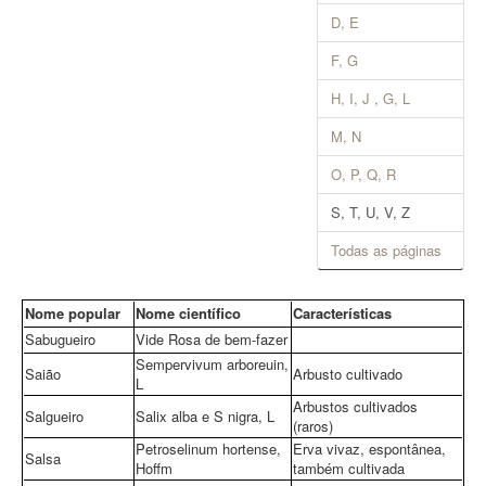
D, E
F, G
H, I, J , G, L
M, N
O, P, Q, R
S, T, U, V, Z
Todas as páginas
Nome popular
Nome científico
Características
Sabugueiro
Vide Rosa de bem-fazer
Sempervivum arboreuin,
Saião
Arbusto cultivado
L
Arbustos cultivados
Salgueiro
Salix alba e S nigra, L
(raros)
Petroselinum hortense,
Erva vivaz, espontânea,
Salsa
Hoffm
também cultivada