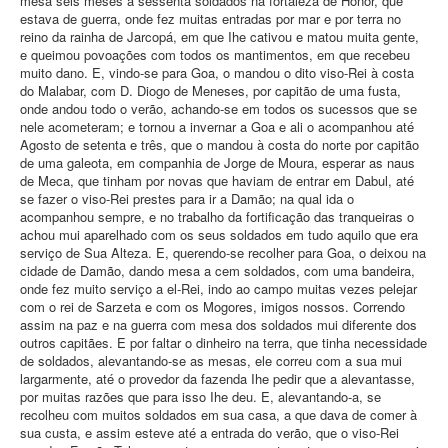
mesa seis meses a sessenta soldados na fortaleza de Honor, que
estava de guerra, onde fez muitas entradas por mar e por terra no
reino da rainha de Jarcopá, em que Ihe cativou e matou muita gente,
e queimou povoações com todos os mantimentos, em que recebeu
muito dano. E, vindo-se para Goa, o mandou o dito viso-Rei à costa
do Malabar, com D. Diogo de Meneses, por capitão de uma fusta,
onde andou todo o verão, achando-se em todos os sucessos que se
nele acometeram; e tornou a invernar a Goa e ali o acompanhou até
Agosto de setenta e três, que o mandou à costa do norte por capitão
de uma galeota, em companhia de Jorge de Moura, esperar as naus
de Meca, que tinham por novas que haviam de entrar em Dabul, até
se fazer o viso-Rei prestes para ir a Damão; na qual ida o
acompanhou sempre, e no trabalho da fortificação das tranqueiras o
achou mui aparelhado com os seus soldados em tudo aquilo que era
serviço de Sua Alteza. E, querendo-se recolher para Goa, o deixou na
cidade de Damão, dando mesa a cem soldados, com uma bandeira,
onde fez muito serviço a el-Rei, indo ao campo muitas vezes pelejar
com o rei de Sarzeta e com os Mogores, imigos nossos. Correndo
assim na paz e na guerra com mesa dos soldados mui diferente dos
outros capitães. E por faltar o dinheiro na terra, que tinha necessidade
de soldados, alevantando-se as mesas, ele correu com a sua mui
largarmente, até o provedor da fazenda Ihe pedir que a alevantasse,
por muitas razões que para isso Ihe deu. E, alevantando-a, se
recolheu com muitos soldados em sua casa, a que dava de comer à
sua custa, e assim esteve até a entrada do verão, que o viso-Rei