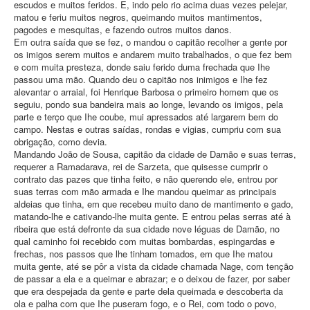
escudos e muitos feridos. E, indo pelo rio acima duas vezes pelejar,
matou e feriu muitos negros, queimando muitos mantimentos,
pagodes e mesquitas, e fazendo outros muitos danos.
Em outra saída que se fez, o mandou o capitão recolher a gente por
os imigos serem muitos e andarem muito trabalhados, o que fez bem
e com muita presteza, donde saiu ferido duma frechada que Ihe
passou uma mão. Quando deu o capitão nos inimigos e Ihe fez
alevantar o arraial, foi Henrique Barbosa o primeiro homem que os
seguiu, pondo sua bandeira mais ao longe, levando os imigos, pela
parte e terço que Ihe coube, mui apressados até largarem bem do
campo. Nestas e outras saídas, rondas e vigias, cumpriu com sua
obrigação, como devia.
Mandando João de Sousa, capitão da cidade de Damão e suas terras,
requerer a Ramadarava, rei de Sarzeta, que quisesse cumprir o
contrato das pazes que tinha feito, e não querendo ele, entrou por
suas terras com mão armada e Ihe mandou queimar as principais
aldeias que tinha, em que recebeu muito dano de mantimento e gado,
matando-lhe e cativando-lhe muita gente. E entrou pelas serras até à
ribeira que está defronte da sua cidade nove léguas de Damão, no
qual caminho foi recebido com muitas bombardas, espingardas e
frechas, nos passos que lhe tinham tomados, em que Ihe matou
muita gente, até se pôr a vista da cidade chamada Nage, com tenção
de passar a ela e a queimar e abrazar; e o deixou de fazer, por saber
que era despejada da gente e parte dela queimada e descoberta da
ola e palha com que Ihe puseram fogo, e o Rei, com todo o povo,