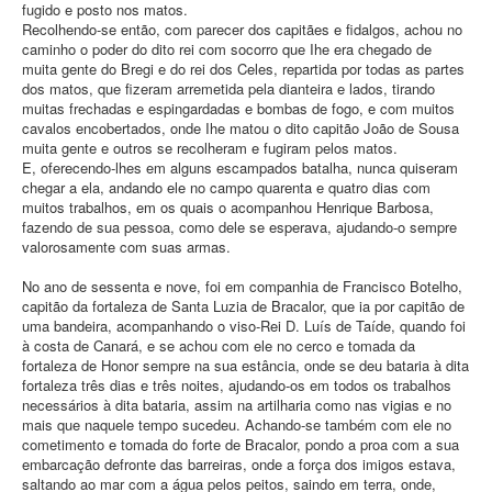
fugido e posto nos matos.
Recolhendo-se então, com parecer dos capitães e fidalgos, achou no
caminho o poder do dito rei com socorro que Ihe era chegado de
muita gente do Bregi e do rei dos Celes, repartida por todas as partes
dos matos, que fizeram arremetida pela dianteira e lados, tirando
muitas frechadas e espingardadas e bombas de fogo, e com muitos
cavalos encobertados, onde Ihe matou o dito capitão João de Sousa
muita gente e outros se recolheram e fugiram pelos matos.
E, oferecendo-lhes em alguns escampados batalha, nunca quiseram
chegar a ela, andando ele no campo quarenta e quatro dias com
muitos trabalhos, em os quais o acompanhou Henrique Barbosa,
fazendo de sua pessoa, como dele se esperava, ajudando-o sempre
valorosamente com suas armas.
No ano de sessenta e nove, foi em companhia de Francisco Botelho,
capitão da fortaleza de Santa Luzia de Bracalor, que ia por capitão de
uma bandeira, acompanhando o viso-Rei D. Luís de Taíde, quando foi
à costa de Canará, e se achou com ele no cerco e tomada da
fortaleza de Honor sempre na sua estância, onde se deu bataria à dita
fortaleza três dias e três noites, ajudando-os em todos os trabalhos
necessários à dita bataria, assim na artilharia como nas vigias e no
mais que naquele tempo sucedeu. Achando-se também com ele no
cometimento e tomada do forte de Bracalor, pondo a proa com a sua
embarcação defronte das barreiras, onde a força dos imigos estava,
saltando ao mar com a água pelos peitos, saindo em terra, onde,