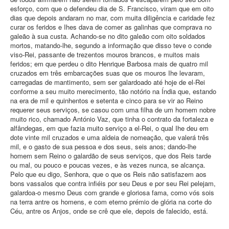
esforço, com que o defendeu dia de S. Francisco, viram que em oito
dias que depois andaram no mar, com muita diligência e caridade fez
curar os feridos e Ihes dava de comer as galinhas que comprava no
galeão à sua custa. Achando-se no dito galeão com oito soldados
mortos, matando-lhe, segundo a informação que disso teve o conde
viso-Rei, passante de trezentos mouros brancos, e muitos mais
feridos; em que perdeu o dito Henrique Barbosa mais de quatro mil
cruzados em três embarcações suas que os mouros Ihe levaram,
carregadas de mantimento, sem ser galardoado até hoje de el-Rei
conforme a seu muito merecimento, tão notório na Índia que, estando
na era de mil e quinhentos e setenta e cinco para se vir ao Reino
requerer seus serviços, se casou com uma filha de um homem nobre
muito rico, chamado António Vaz, que tinha o contrato da fortaleza e
alfândegas, em que fazia muito serviço a el-Rei, o qual Ihe deu em
dote vinte mil cruzados e uma aldeia de nomeação, que valerá três
mil, e o gasto de sua pessoa e dos seus, seis anos; dando-lhe
homem sem Reino o galardão de seus serviços, que dos Reis tarde
ou mal, ou pouco e poucas vezes, e às vezes nunca, se alcança.
Pelo que eu digo, Senhora, que o que os Reis não satisfazem aos
bons vassalos que contra infiéis por seu Deus e por seu Rei pelejam,
galardoa-o mesmo Deus com grande e gloriosa fama, como vós sois
na terra antre os homens, e com eterno prémio de glória na corte do
Céu, antre os Anjos, onde se crê que ele, depois de falecido, está.