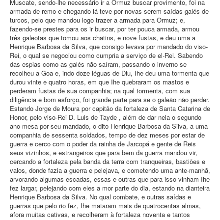
Muscate, sendo-lhe necessário ir a Ormuz buscar provimento, foi na
armada de remo e chegando lá teve por novas serem saídas galés de
turcos, pelo que mandou logo trazer a armada para Ormuz; e,
fazendo-se prestes para os ir buscar, por ter pouca armada, armou
três galeotas que tomou aos chatins, e nove fustas, e deu uma a
Henrique Barbosa da Silva, que consigo levava por mandado do viso-
Rei, o qual se negociou como cumpria a serviço de el-Rei. Sabendo
das espias como as galés não saíram, passando o inverno se
recolheu a Goa e, indo doze léguas de Diu, Ihe deu uma tormenta que
durou vinte e quatro horas, em que Ihe quebraram os mastos e
perderam fustas de sua companhia; na qual tormenta, com sua
diligência e bom esforço, foi grande parte para se o galeão não perder.
Estando Jorge de Moura por capitão da fortaleza de Santa Catarina de
Honor, pelo viso-Rei D. Luis de Tayde , além de dar nela o segundo
ano mesa por seu mandado, o dito Henrique Barbosa da Silva, a uma
companhia de sessenta soldados, tempo de dez meses por estar de
guerra e cerco com o poder da rainha de Jarcopá e gente de Reis
seus vizinhos, e estrangeiros que para bem da guerra mandou vir,
cercando a fortaleza pela banda da terra com tranqueiras, bastiões e
valos, donde fazia a guerra e pelejava, e cometendo uma ante-manhã,
arvorando algumas escadas, essas e outras que para isso vinham Ihe
fez largar, pelejando com eles a mor parte do dia, estando na dianteira
Henrique Barbosa da Silva. No qual combate, e outras saídas e
guerras que pelo rio fez, Ihe mataram mais de quatrocentas almas,
afora muitas cativas, e recolheram à fortaleza noventa e tantos