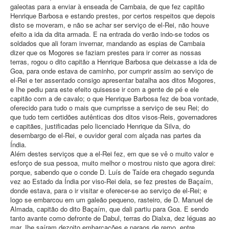
galeotas para a enviar à enseada de Cambaia, de que fez capitão
Henrique Barbosa e estando prestes, por certos respeitos que depois
disto se moveram, e não se achar ser serviço de el-Rei, não houve
efeito a ida da dita armada. E na entrada do verão indo-se todos os
soldados que ali foram invernar, mandando as espias de Cambaia
dizer que os Mogores se faziam prestes para ir correr as nossas
terras, rogou o dito capitão a Henrique Barbosa que deixasse a ida de
Goa, para onde estava de caminho, por cumprir assim ao serviço de
el-Rei e ter assentado consigo apresentar batalha aos ditos Mogores,
e Ihe pediu para este efeito quisesse ir com a gente de pé e ele
capitão com a de cavalo; o que Henrique Barbosa fez de boa vontade,
oferecido para tudo o mais que cumprisse a serviço de seu Rei; do
que tudo tem certidões autênticas dos ditos visos-Reis, governadores
e capitães, justificadas pelo licenciado Henrique da Silva, do
desembargo de el-Rei, e ouvidor geral com alçada nas partes da
Índia.
Além destes serviços que a el-Rei fez, em que se vê o muito valor e
esforço de sua pessoa, muito melhor o mostrou nisto que agora direi:
porque, sabendo que o conde D. Luís de Taíde era chegado segunda
vez ao Estado da Índia por viso-Rei dela, se fez prestes de Baçaím,
donde estava, para o ir visitar e oferecer-se ao serviço de el-Rei; e
logo se embarcou em um galeão pequeno, rasteiro, de D. Manuel de
Almada, capitão do dito Baçaím, que dali partiu para Goa. E sendo
tanto avante como defronte de Dabul, terras do Dialxa, dez léguas ao
mar, Ihe saíram dezoito embarcações e paraos de remo, entre