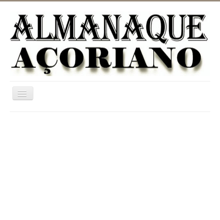
Ativar/Desativar
navegação
Home
ASTRONOMIA
JARDINAGEM
CATEGORIAS
UTILIDADES
INFORMAÇÃO
DICIONÁRIO RURAL