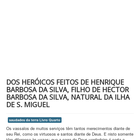
Contatos
PESQUISAR
DOS HERÓICOS FEITOS DE HENRIQUE
BARBOSA DA SILVA, FILHO DE HECTOR
BARBOSA DA SILVA, NATURAL DA ILHA
DE S. MIGUEL
saudades da terra Livro Quarto
Os vassalos de muitos serviços têm tantos merecimentos diante de
seu Rei, como os virtuosos e santos diante de Deus. E nisto somente
têm diferença às vezes: que a paga de Deus verdadeiro é certa e