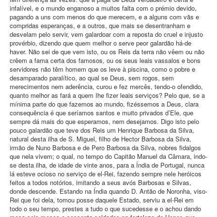
infalível, e o mundo enganoso a muitos falta com o prémio devido,
pagando a uns com menos do que merecem, e a alguns com vãs e
compridas esperanças, e a outros, que mais se desentranham e
desvelam pelo servir, vem galardoar com a reposta do cruel e injusto
provérbio, dizendo que quem melhor o serve peor galardão há-de
haver. Não sei de que vem isto, ou os Reis da terra não vêem ou não
crêem a fama certa dos famosos, ou os seus leais vassalos e bons
servidores não têm homem que os leve à piscina, como o pobre e
desamparado paralítico, ao qual se Deus, sem rogos, sem
merecimentos nem aderência, curou e fez mercês, tendo-o ofendido,
quanto melhor as fará a quem Ihe fizer leais serviços? Pelo que, se a
mínima parte do que fazemos ao mundo, fizéssemos a Deus, clara
consequência é que seríamos santos e muito privados d’Ele, que
sempre dá mais do que esperamos, nem desejamos. Digo isto pelo
pouco galardão que teve dos Reis um Henrique Barbosa da Silva,
natural desta ilha de S. Miguel, filho de Hector Barbosa da Silva,
irmão de Nuno Barbosa e de Pero Barbosa da Silva, nobres fidalgos
que nela vivem; o qual, no tempo do Capitão Manuel da Câmara, indo-
se desta ilha, de idade de vinte anos, para a Índia de Portugal, nunca
lá esteve ocioso no serviço de el-Rei, fazendo sempre nele heróicos
feitos a todos notórios, imitando a seus avós Barbosas e Silvas,
donde descende. Estando na Índia quando D. Antão de Noronha, viso-
Rei que foi dela, tomou posse daquele Estado, serviu a el-Rei em
todo o seu tempo, prestes a tudo o que sucedesse e o achou dando