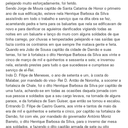
pelejando muito esforçadamente, foi ferido.
Sendo Jorge de Moura capitão de Santa Catarina de Honor o primeiro
ano de sua edificação, esteve nela Henrique Barbosa da Silva
assistindo em todo o trabalho e serviço que na dita obra se fez,
acarretando pedra e terra para os baluartes que nela se edificavam de
novo e para danificar os aguieiros danificados vigiando todas as
noites em um baluarte e lanço do muro com alguns soldados de que
tinha carrego, por chuvas e tempestades pelejando e nas saídas que
fazia contra os contrairos em que sempre Ihe matava gente e feria.
Quando era João de Sousa capitão da cidade de Damão e suas
terras, foi ter à fortaleza o dito Henrique Barbosa da Silva aos vinte e
cinco de março de mil e quinhentos e sessenta e seis; e invernou
nela, estando prestes para tudo o que sucedesse e cumprisse ao
serviço de el-Rei.
Indo D. Filipe de Meneses, o ano de setenta e um, à costa do
Malabar, por mandado do viso- Rei D. Antão de Noronha, a socorrer a
fortaleza de Chale, foi o dito Henrique Barbosa da Silva por capitão de
uma fusta, achando-se em todas as ocasiões daquela jornada com
sua pessoa e soldados que a seu cargo levava, na tomada de alguns
paraos, e da fortaleza de Sam Guiser, que então se tomou e escalou.
Entrando D. Filipe de Castro Guerra, aos vinte e tantos de maio da
era de mil e quinhentos e setenta e cinco, por capitão na fortaleza de
Damão, foi com ele, por mandado do governador António Moniz
Barreto, o dito Henrique Barbosa da Silva, para o inverno dar mesa
aos soldados, e fazendo o dito capitão armada de sete ou oito