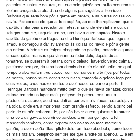
galeotas e fustas e catures, em que pelo galeão ser muito pequeno se
vieram chegando a ele, dizendo alguns passageiros a Henrique
Barbosa que seria bom pôr a gente em ordem, e as outras coisas do
navio. Respondeu ele que aí ia o capitão, ao que Ihe replicaram que o
capitão vinha para arrecadar os fretes, mas onde ele vinha e outros
fidalgos com ele, naquele tempo, não havia outro capitão. Nisto o
capitão do galeão o entregou ao dito Henrique Barbosa, que logo se
armou e começou a dar aviamento às coisas do navio e pôr a gente
em ordem. Vindo-se os imigos chegando ao galeão, tomando algumas
embarcações mansas que vinham ao redor dele, depois de as
tomarem, se puseram à bataria com o galeão, havendo vento calma ,
pelejando sempre, da uma hora depois do meio-dia até noite; no qual
tempo o abalroaram três vezes, com combates muito rijos por todas
as partes, pondo muita concruzam nisso, tomando o galeão fogo por
duas vezes, onde houve mortos e queimados de parte a parte. E
Henrique Barbosa mandava muito bem o que se havia de fazer, donde
estava armado no lugar mais perigoso do perpau, com muita
prudência e acordo, acudindo dali às partes mais fracas; ora pelejava
na tolda, onde era a mor briga, com grande esforço, sendo a principal
parte de os não entrarem. E, por não haver quem quisesse ir marear
uma vela da gávea, deu cinco pardaos a um pangeli que lá foi,
mandando também, como experto nas coisas do mar, marear o
galeão, a quem João Dias, piloto dele, em tudo obedecia, como todos
os mais faziam, pelejando sempre até que a noite os apartou. E, além
de todos afirmarem não serem tomados e escaparem pelo seu bom