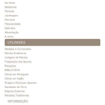
Na Horta
Medicinais
Floresta
Jardinagem
Pecuária
Fitossanidade
Natureza
Alimentação
A Vinha
UTILIDADES
Medidas e Conversões
Plantas Endémicas
Listagem de Plantas
Freguesias dos Açores
Pesquisar
BIBLIOTECA
Obras em Português
Obras em Inglês
Pragas e Doenças (Açores)
Saudades da Terra
Páginas Externas
Receitas Tradicionais
INFORMAÇÃO