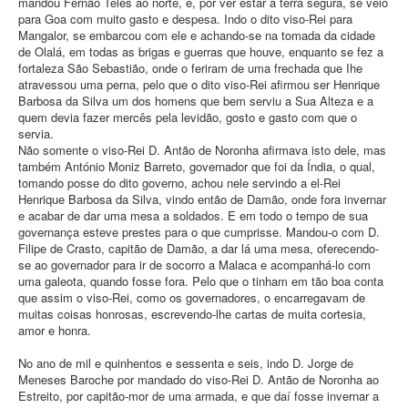
mandou Fernão Teles ao norte, e, por ver estar a terra segura, se veio
para Goa com muito gasto e despesa. Indo o dito viso-Rei para
Mangalor, se embarcou com ele e achando-se na tomada da cidade
de Olalá, em todas as brigas e guerras que houve, enquanto se fez a
fortaleza São Sebastião, onde o feriram de uma frechada que Ihe
atravessou uma perna, pelo que o dito viso-Rei afirmou ser Henrique
Barbosa da Silva um dos homens que bem serviu a Sua Alteza e a
quem devia fazer mercês pela levidão, gosto e gasto com que o
servia.
Não somente o viso-Rei D. Antão de Noronha afirmava isto dele, mas
também António Moniz Barreto, governador que foi da Índia, o qual,
tomando posse do dito governo, achou nele servindo a el-Rei
Henrique Barbosa da Silva, vindo então de Damão, onde fora invernar
e acabar de dar uma mesa a soldados. E em todo o tempo de sua
governança esteve prestes para o que cumprisse. Mandou-o com D.
Filipe de Crasto, capitão de Damão, a dar lá uma mesa, oferecendo-
se ao governador para ir de socorro a Malaca e acompanhá-lo com
uma galeota, quando fosse fora. Pelo que o tinham em tão boa conta
que assim o viso-Rei, como os governadores, o encarregavam de
muitas coisas honrosas, escrevendo-lhe cartas de muita cortesia,
amor e honra.
No ano de mil e quinhentos e sessenta e seis, indo D. Jorge de
Meneses Baroche por mandado do viso-Rei D. Antão de Noronha ao
Estreito, por capitão-mor de uma armada, e que daí fosse invernar a