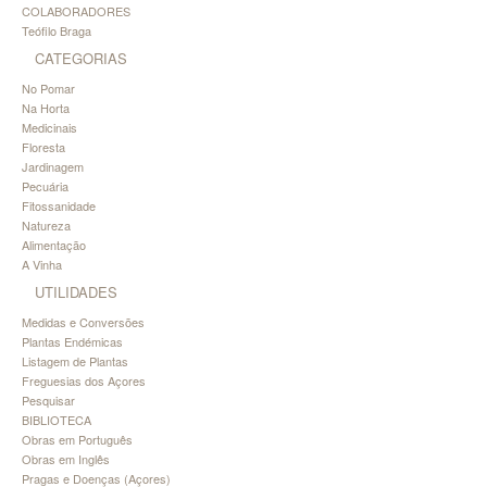
COLABORADORES
Teófilo Braga
CATEGORIAS
No Pomar
Na Horta
Medicinais
Floresta
Jardinagem
Pecuária
Fitossanidade
Natureza
Alimentação
A Vinha
UTILIDADES
Medidas e Conversões
Plantas Endémicas
Listagem de Plantas
Freguesias dos Açores
Pesquisar
BIBLIOTECA
Obras em Português
Obras em Inglês
Pragas e Doenças (Açores)