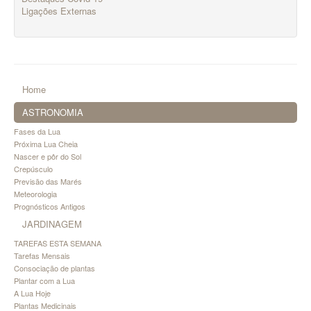
Ligações Externas
Home
ASTRONOMIA
Fases da Lua
Próxima Lua Cheia
Nascer e pôr do Sol
Crepúsculo
Previsão das Marés
Meteorologia
Prognósticos Antigos
JARDINAGEM
TAREFAS ESTA SEMANA
Tarefas Mensais
Consociação de plantas
Plantar com a Lua
A Lua Hoje
Plantas Medicinais