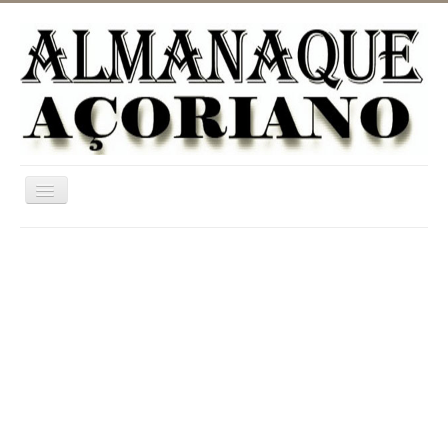
Ativar/Desativar
navegação
Home
ASTRONOMIA
JARDINAGEM
CATEGORIAS
UTILIDADES
INFORMAÇÃO
DICIONÁRIO RURAL