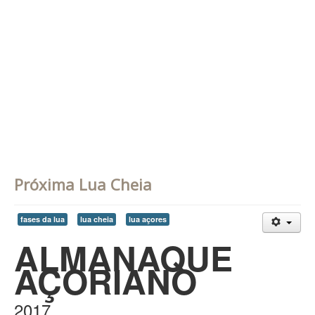
Contatos
PESQUISAR
Próxima Lua Cheia
fases da lua
lua cheia
lua açores
ALMANAQUE
AÇORIANO
2017