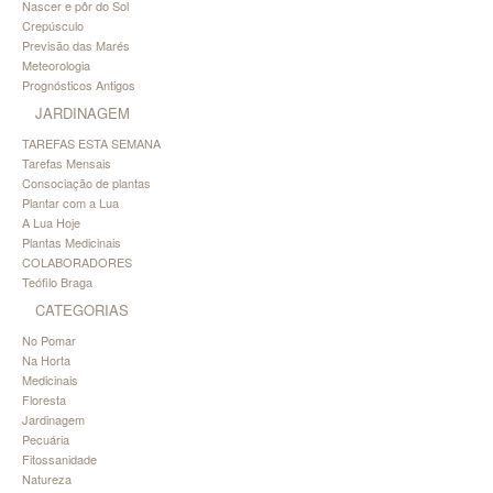
Nascer e pôr do Sol
Crepúsculo
Previsão das Marés
Meteorologia
Prognósticos Antigos
JARDINAGEM
TAREFAS ESTA SEMANA
Tarefas Mensais
Consociação de plantas
Plantar com a Lua
A Lua Hoje
Plantas Medicinais
COLABORADORES
Teófilo Braga
CATEGORIAS
No Pomar
Na Horta
Medicinais
Floresta
Jardinagem
Pecuária
Fitossanidade
Natureza