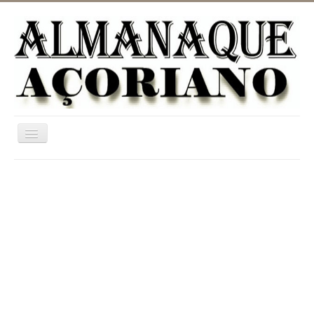
Ativar/Desativar
navegação
Home
ASTRONOMIA
JARDINAGEM
CATEGORIAS
UTILIDADES
INFORMAÇÃO
DICIONÁRIO RURAL