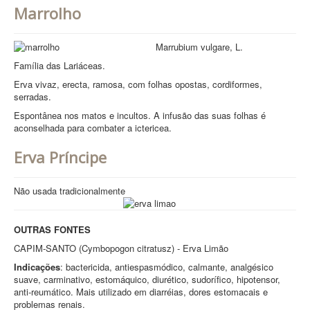
Marrolho
Marrubium vulgare, L.
Família das Lariáceas.
Erva vivaz, erecta, ramosa, com folhas opostas, cordiformes,
serradas.
Espontânea nos matos e incultos. A infusão das suas folhas é
aconselhada para combater a ictericea.
Erva Príncipe
Não usada tradicionalmente
OUTRAS FONTES
CAPIM-SANTO (Cymbopogon citratusz) - Erva Limão
Indicações
: bactericida, antiespasmódico, calmante, analgésico
suave, carminativo, estomáquico, diurético, sudorífico, hipotensor,
anti-reumático. Mais utilizado em diarréias, dores estomacais e
problemas renais.