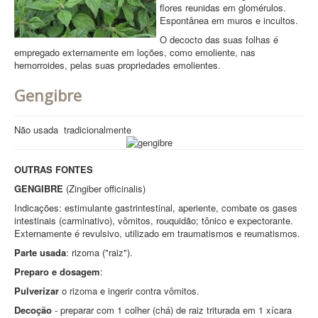
flores reunidas em glomérulos.
Espontânea em muros e incultos.
O decocto das suas folhas é
empregado externamente em loções, como emoliente, nas
hemorroides, pelas suas propriedades emolientes.
Gengibre
Não usada tradicionalmente
OUTRAS FONTES
GENGIBRE
(Zingiber officinalis)
Indicações: estimulante gastrintestinal, aperiente, combate os gases
intestinais (carminativo), vômitos, rouquidão; tônico e expectorante.
Externamente é revulsivo, utilizado em traumatismos e reumatismos.
Parte usada
: rizoma ("raiz").
Preparo e dosagem
:
Pulverizar
o rizoma e ingerir contra vômitos.
Decoção
- preparar com 1 colher (chá) de raiz triturada em 1 xícara