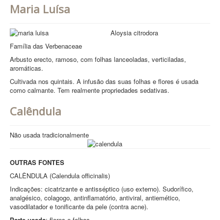
Maria Luísa
Aloysia citrodora
Família das Verbenaceae
Arbusto erecto, ramoso, com folhas lanceoladas, verticiladas,
aromáticas.
Cultivada nos quintais. A infusão das suas folhas e flores é usada
como calmante. Tem realmente propriedades sedativas.
Calêndula
Não usada tradicionalmente
OUTRAS FONTES
CALÊNDULA (Calendula officinalis)
Indicações: cicatrizante e antisséptico (uso externo). Sudorífico,
analgésico, colagogo, antinflamatório, antiviral, antiemético,
vasodilatador e tonificante da pele (contra acne).
Parte usada
: flores e folhas.