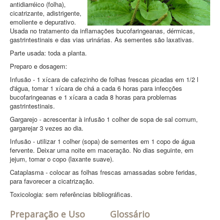
antidiarréico (folha),
cicatrizante, adistrigente,
emoliente e depurativo.
Usada no tratamento da inflamações bucofaringeanas, dérmicas,
gastrintestinais e das vias urinárias. As sementes são laxativas.
Parte usada: toda a planta.
Preparo e dosagem:
Infusão - 1 xícara de cafezinho de folhas frescas picadas em 1/2 l
d'água, tomar 1 xícara de chá a cada 6 horas para infecções
bucofaringeanas e 1 xícara a cada 8 horas para problemas
gastrintestinais.
Gargarejo - acrescentar à infusão 1 colher de sopa de sal comum,
gargarejar 3 vezes ao dia.
Infusão - utilizar 1 colher (sopa) de sementes em 1 copo de água
fervente. Deixar uma noite em maceração. No dias seguinte, em
jejum, tomar o copo (laxante suave).
Cataplasma - colocar as folhas frescas amassadas sobre feridas,
para favorecer a cicatrização.
Toxicologia: sem referências bibliográficas.
Preparação e Uso
Glossário