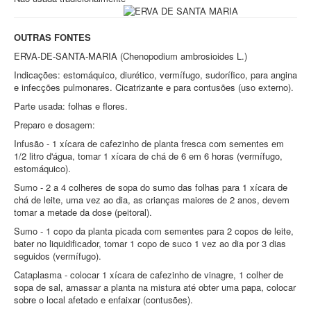
OUTRAS FONTES
ERVA-DE-SANTA-MARIA (Chenopodium ambrosioides L.)
Indicações: estomáquico, diurético, vermífugo, sudorífico, para angina
e infecções pulmonares. Cicatrizante e para contusões (uso externo).
Parte usada: folhas e flores.
Preparo e dosagem:
Infusão - 1 xícara de cafezinho de planta fresca com sementes em
1/2 litro d'água, tomar 1 xícara de chá de 6 em 6 horas (vermífugo,
estomáquico).
Sumo - 2 a 4 colheres de sopa do sumo das folhas para 1 xícara de
chá de leite, uma vez ao dia, as crianças maiores de 2 anos, devem
tomar a metade da dose (peitoral).
Sumo - 1 copo da planta picada com sementes para 2 copos de leite,
bater no liquidificador, tomar 1 copo de suco 1 vez ao dia por 3 dias
seguidos (vermífugo).
Cataplasma - colocar 1 xícara de cafezinho de vinagre, 1 colher de
sopa de sal, amassar a planta na mistura até obter uma papa, colocar
sobre o local afetado e enfaixar (contusões).