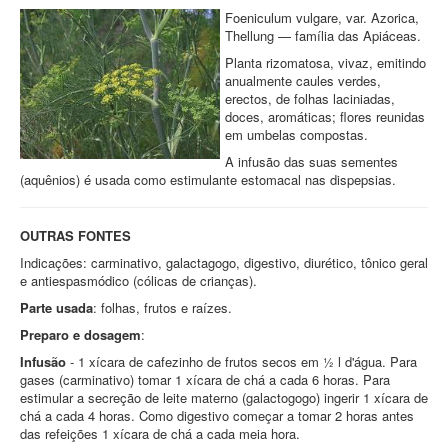
Foeniculum vulgare, var. Azorica,
Thellung — família das Apiáceas.
Planta rizomatosa, vivaz, emitindo
anualmente caules verdes,
erectos, de folhas laciniadas,
doces, aromáticas; flores reunidas
em umbelas compostas.
A infusão das suas sementes
(aquênios) é usada como estimulante estomacal nas dispepsias.
OUTRAS FONTES
Indicações: carminativo, galactagogo, digestivo, diurético, tônico geral
e antiespasmódico (cólicas de crianças).
Parte usada
: folhas, frutos e raízes.
Preparo e dosagem
:
Infusão
- 1 xícara de cafezinho de frutos secos em ½ l d'água. Para
gases (carminativo) tomar 1 xícara de chá a cada 6 horas. Para
estimular a secreção de leite materno (galactogogo) ingerir 1 xícara de
chá a cada 4 horas. Como digestivo começar a tomar 2 horas antes
das refeições 1 xícara de chá a cada meia hora.