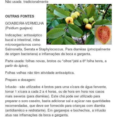
Não usada tradicionalmente
OUTRAS FONTES
GOIABEIRA-VERMELHA
(Psidium guajava)
Indicações: antisséptico
bucal e intestinal, inibe
microorganismos como
Salmonella, Serrata e Staphylococcus. Para diarréias (principalmente
de origem bacteriana) e inflamações da boca e garganta.
Parte usada: folhas novas, brotos ou "olhos"(até a 6ª folha tenra, a
partir do ápice).
Folhas velhas não têm atividade antisséptica.
Preparo e dosagem:
Infusão - são utilizados 4 brotos para uma xícara de água fervente,
tomar 1 xícara a cada 2 a 4 horas, ou de hora em hora nos casos
mais severos (para diarréias). Este chá pode ser utilizado para
preparar o soro caseiro, basta adicionar sal e açúcar nas quantidades
recomendadas, que deve ser fornecido para crianças com diarréia
(antidiarréico e reidratante). Em gargarejos e bochechos, a infusão
atua nas inflamações da boca e garganta.