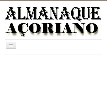
Ativar/Desativar
navegação
Home
ASTRONOMIA
JARDINAGEM
CATEGORIAS
UTILIDADES
INFORMAÇÃO
DICIONÁRIO RURAL