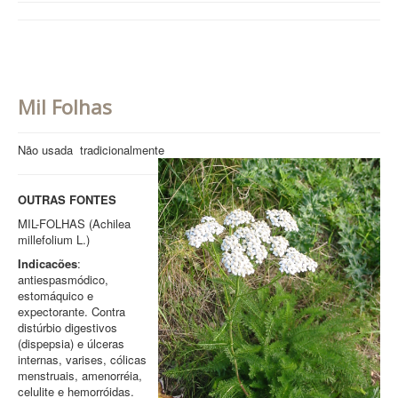
Mil Folhas
Não usada tradicionalmente
OUTRAS FONTES
MIL-FOLHAS (Achilea
millefolium L.)
Indicacões
:
antiespasmódico,
estomáquico e
expectorante. Contra
distúrbio digestivos
(dispepsia) e úlceras
internas, varises, cólicas
menstruais, amenorréia,
celulite e hemorróidas.