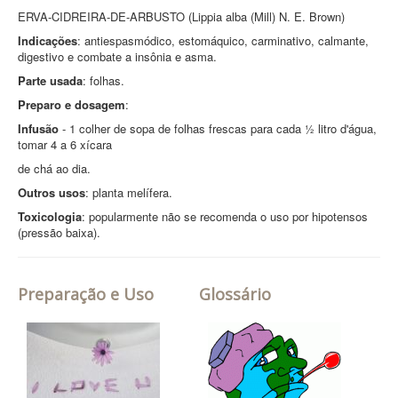
ERVA-CIDREIRA-DE-ARBUSTO (Lippia alba (Mill) N. E. Brown)
Indicações
: antiespasmódico, estomáquico, carminativo, calmante,
digestivo e combate a insônia e asma.
Parte usada
: folhas.
Preparo e dosagem
:
Infusão
- 1 colher de sopa de folhas frescas para cada ½ litro d'água,
tomar 4 a 6 xícara
de chá ao dia.
Outros usos
: planta melífera.
Toxicologia
: popularmente não se recomenda o uso por hipotensos
(pressão baixa).
Preparação e Uso
Glossário