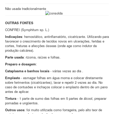
Não usada tradicionalmente
OUTRAS FONTES
CONFREI (Symphitum sp. L.)
Indicações
: hemostático, antinflamatório, cicatrizante. Utilizando para
favorecer o crescimento de tecidos novos em ulcerações, feridas e
cortes, fraturas e afecções ósseas (onde age como indutor da
produção calcárea).
Parte usada
: rizoma, raízes e folhas.
Preparo e dosagem
:
Cataplasma e banhos locais
- várias vezes ao dia .
Emplasto
- esmagar folhas em água morna e colocar diretamente
sobre ferimentos (cicatrizantes), lavar e repetir 2 vezes ao dia. No
caso de contusões e inchaços colocar o emplasto dentro de um pano
antes de aplicar.
Tintura
- 1 parte de sumo das folhas em 5 partes de álcool, preparar
pomadas e ungüentos.
Outros usos
: foi muito utilizada como forrageira, pelo alto teor de