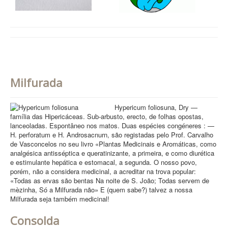
Milfurada
Hypericum foliosuna, Dry —
família das Hipericáceas. Sub-arbusto, erecto, de folhas opostas,
lanceoladas. Espontâneo nos matos. Duas espécies congéneres : —
H. perforatum e H. Androsacnurn, são registadas pelo Prof. Carvalho
de Vasconcelos no seu livro «Plantas Medicinais e Aromáticas, como
analgésica antisséptica e queratinizante, a primeira, e como diurética
e estimulante hepática e estomacal, a segunda. O nosso povo,
porém, não a considera medicinal, a acreditar na trova popular:
«Todas as ervas são bentas Na noite de S. João; Todas servem de
mèzinha, Só a Milfurada não» E (quem sabe?) talvez a nossa
Milfurada seja também medicinal!
Consolda