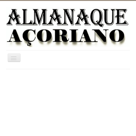
Ativar/Desativar
navegação
Home
ASTRONOMIA
JARDINAGEM
CATEGORIAS
UTILIDADES
INFORMAÇÃO
DICIONÁRIO RURAL