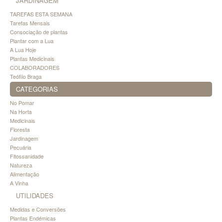
JARDINAGEM
TAREFAS ESTA SEMANA
Tarefas Mensais
Consociação de plantas
Plantar com a Lua
A Lua Hoje
Plantas Medicinais
COLABORADORES
Teófilo Braga
CATEGORIAS
No Pomar
Na Horta
Medicinais
Floresta
Jardinagem
Pecuária
Fitossanidade
Natureza
Alimentação
A Vinha
UTILIDADES
Medidas e Conversões
Plantas Endémicas