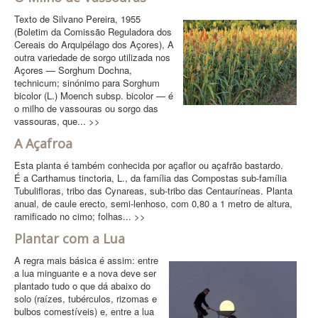
Texto de Silvano Pereira, 1955
(Boletim da Comissão Reguladora dos
Cereais do Arquipélago dos Açores), A
outra variedade de sorgo utilizada nos
Açores — Sorghum Dochna,
technicum; sinónimo para Sorghum
bicolor (L.) Moench subsp. bicolor — é
o milho de vassouras ou sorgo das
vassouras, que... >>
A Açafroa
Esta planta é também conhecida por açaflor ou açafrão bastardo.
É a Carthamus tinctoria, L., da família das Compostas sub-família
Tubulifloras, tribo das Cynareas, sub-tribo das Centauríneas. Planta
anual, de caule erecto, semi-lenhoso, com 0,80 a 1 metro de altura,
ramificado no cimo; folhas... >>
Plantar com a Lua
A regra mais básica é assim: entre
a lua minguante e a nova deve ser
plantado tudo o que dá abaixo do
solo (raízes, tubérculos, rizomas e
bulbos comestíveis) e, entre a lua