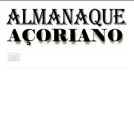
Ativar/Desativar
navegação
Home
ASTRONOMIA
JARDINAGEM
CATEGORIAS
UTILIDADES
INFORMAÇÃO
DICIONÁRIO RURAL