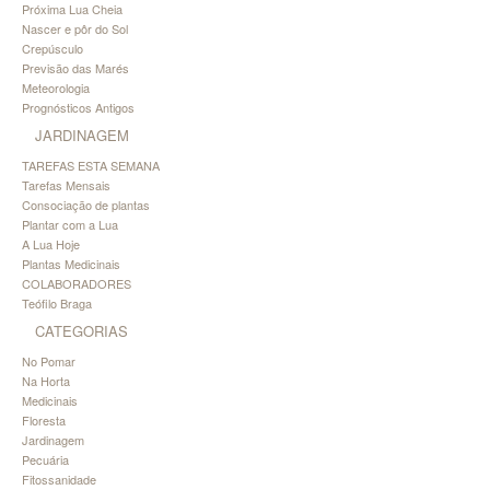
Próxima Lua Cheia
Nascer e pôr do Sol
Crepúsculo
Previsão das Marés
Meteorologia
Prognósticos Antigos
JARDINAGEM
TAREFAS ESTA SEMANA
Tarefas Mensais
Consociação de plantas
Plantar com a Lua
A Lua Hoje
Plantas Medicinais
COLABORADORES
Teófilo Braga
CATEGORIAS
No Pomar
Na Horta
Medicinais
Floresta
Jardinagem
Pecuária
Fitossanidade