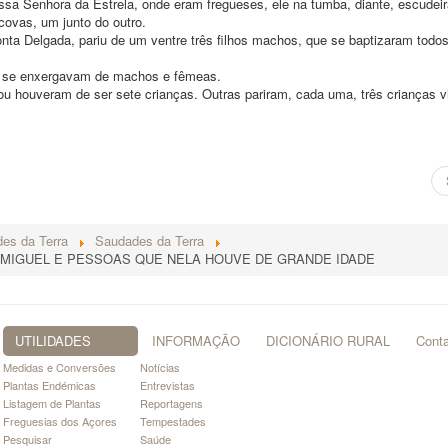
ossa Senhora da Estrela, onde eram fregueses, ele na tumba, diante, escudei
covas, um junto do outro.
nta Delgada, pariu de um ventre três filhos machos, que se baptizaram todo
as se enxergavam de machos e fêmeas.
ou houveram de ser sete crianças. Outras pariram, cada uma, três crianças v
es da Terra
Saudades da Terra
 MIGUEL E PESSOAS QUE NELA HOUVE DE GRANDE IDADE
UTILIDADES
INFORMAÇÃO
DICIONÁRIO RURAL
Cont
Medidas e Conversões
Notícias
Plantas Endémicas
Entrevistas
Listagem de Plantas
Reportagens
Freguesias dos Açores
Tempestades
Pesquisar
Saúde