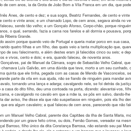
do de cem anos, ia da Grota de João Bom a Vila Franca em um dia, que pod
Inês Anes, de cento e dez; e sua sogra, Beatriz Fernandes, de cento e vinte 
de cento e vinte anos; e um chamado Lopo, de cem anos, segava ainda no ve
 faleceu, sendo tão velho; e um Gonçalo Afonso, Corpo-chão, porque ninguém
os, o qual, serrando, fazia a cama nos farelos e ali dormia e pousava, porq
da Ribeira Grande.
ado assim porque quando veio de Portugal e queria matar porco em sua casa
arido quatro filhas e um filho, das quais veio a tanta multiplicação que, quan
empo de seu falecimento, e além destes eram já falecidos cinco ou seis; e dep
tos e vivos, cento e dois; e era, quando faleceu, de noventa anos.
 Gonçalves, pai de Manuel da Câmara, sogro de Sebastião Velho Cabral, qu
 se chamava Luís Galvão, em uma dúvida que teve, morto a um seu cunhado, o
ma quinta que ele tinha, pegada com as casas de Mendo de Vasconcelos, se
rande parte da vila em sua ajuda, não se fiando de ninguém para mandar avis
valo, tomando uma lança e adarga; cavalgando nele, se foi detrás da justiç
a casa do dito filho, deu uma contoada na porta, dizendo: alevantai-vos, filh
cama, e cavalgando no cavalo em que a mãe ia, se pôs em salvo, dando-lhe
 dar aviso, Ihe disse ela que não suspeitasse em ninguém, pois ela Iho der
 que era algum cavaleiro; a qual faleceu de cem anos, parecendo que não fal
 um Manuel Velho Cabral, parente dos Capitães da ilha de Santa Maria, mor
 prendendo por um grave feito crime, ou dois, Fernão Gomes, vereador na mesm
çal Barroso, filho único da dita Constança Barrosa, não estando seu pai Man
ia à cadeia, e dando-lhe ele, ela o entregou a um homem que o levasse; e lev