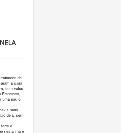
 NELA
terminacão de
nçaram âncora
ram, com valos
o Francisco,
 a uma nau o
 havia mais
aixo dela, sem
forte e
e nesta ilha e