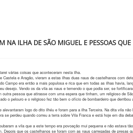
M NA ILHA DE SÃO MIGUEL E PESSOAS QUE
rei várias coisas que aconteceram nesta ilha.
de Castela e Aragão, vieram a estas ilhas duas naus de castelhanos com de
o Campo era então a mais populosa e rica que em todas as ilhas havia, la
eu desejo. Vendo os da vila as naus e temendo o que podia ser, se fortifica
m outra pessoa que atirasse com uma espera que tinham, um religioso de Sã
iado o pelouro e o religioso fez tão bem o ofício de bombardeiro que derribou
alevantaram logo do dito ilhéu e foram para a ilha Terceira. Na dita vila não
ra se perdeu quando correu a terra sobre Vila Franca e está hoje em dia deb
ubaram a vila que a este tempo era povoação mui pequena e não estava tão 
tem. Depois que os castelhanos se foram com as naus carregadas de presas qu