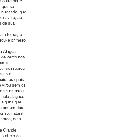
 outra parte.
, que se
gua rosada, que
om aviso, ao
es da sua
ram tomar, e
rouxe primeiro
da Alagoa
 de vento nor-
ras e
ou, sossobrou
muito e
ais, os quais
e virou sem os
le se amarrou
 nele alagado
o alguns que
igo em um dos
onso, natural
e corda, com
ra Grande,
o ofício da