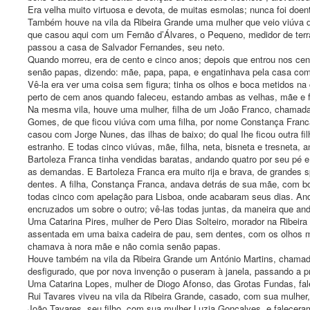
Era velha muito virtuosa e devota, de muitas esmolas; nunca foi doen
Também houve na vila da Ribeira Grande uma mulher que veio viúva d
que casou aqui com um Fernão d’Álvares, o Pequeno, medidor de terra
passou a casa de Salvador Fernandes, seu neto.
Quando morreu, era de cento e cinco anos; depois que entrou nos cen
senão papas, dizendo: mãe, papa, papa, e engatinhava pela casa co
Vê-la era ver uma coisa sem figura; tinha os olhos e boca metidos na
perto de cem anos quando faleceu, estando ambas as velhas, mãe e fi
Na mesma vila, houve uma mulher, filha de um João Franco, chamada 
Gomes, de que ficou viúva com uma filha, por nome Constança Fran
casou com Jorge Nunes, das ilhas de baixo; do qual Ihe ficou outra 
estranho. E todas cinco viúvas, mãe, filha, neta, bisneta e tresnet
Bartoleza Franca tinha vendidas baratas, andando quatro por seu pé e
as demandas. E Bartoleza Franca era muito rija e brava, de grandes sp
dentes. A filha, Constança Franca, andava detrás de sua mãe, com b
todas cinco com apelação para Lisboa, onde acabaram seus dias. And
encruzados um sobre o outro; vê-las todas juntas, da maneira que a
Uma Catarina Pires, mulher de Pero Dias Solteiro, morador na Ribeira 
assentada em uma baixa cadeira de pau, sem dentes, com os olhos 
chamava à nora mãe e não comia senão papas.
Houve também na vila da Ribeira Grande um António Martins, chamado 
desfigurado, que por nova invenção o puseram à janela, passando a pr
Uma Catarina Lopes, mulher de Diogo Afonso, das Grotas Fundas, fal
Rui Tavares viveu na vila da Ribeira Grande, casado, com sua mulher,
João Tavares, seu filho, com sua mulher Luzia Gonçalves, e falecer