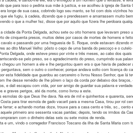
 que para isso o pediria sua mãe à justica, e se acolheu à igreja de Santa 
ra longe de sua casa, cobrindo logo seu manto, se foi com dois vizinhos hon
a que ele fugiu, à cadeia, dizendo que o prendessem e amarrassem muito bem
vendo o que a mulher fez, disse que por aquilo que fizera Ihe perdoara qualqu
a a cidade da Ponta Delgada, achou sete ou oito homens que levavam preso 
rto de cinquenta presos, muitos deles por casos de mortes de homens e feito
do cavalo e passando por uma freguesia de S. Roque, onde estavam dizendo m
res ao dito Manuel Velho: pôsto o cepo de uma banda do pescoço e o cutelo d
 Ponta Delgada, onde esteve preso por vinte e três meses, ao cabo dos quai
o, arriscando-se pelo preso, se o agradecimento do preso, cumprindo sua palav
 chegou um homem a ele e Ihe perguntou quem era o que havia de padecer a
perguntava, sem o outro o conhecer, porque andava solto com licença do car
por esta fidelidade que guardou ao carcereiro o livrou Nosso Senhor, que lá
quem Ihe desse remédio de Ihe pôrem o laço da corda por debaixo dos braços,
os, e dali escapou com vida, por ser amigo de guardar sua palavra e verdade
os e graves perigos, até da morte, como livrou a este.
 esmolas do que Deus Ihe dava. Na era de mil e quinhentos e quarenta, sen
sta para tirar esmola de gado vacaril para a mesma Casa, tirou por rol cen
 e ferrar; e achando mortas doze, trouxe para a casa cento e três, sc., cent
aquele primeiro ano sessenta vacas paridas; depois, tendo os irmãos da Cas
 compraram com o dinheiro delas seis ou sete moios de renda.
ta e um, vindo o corregedor Francisco Toscano da ilha de Santa Maria com t