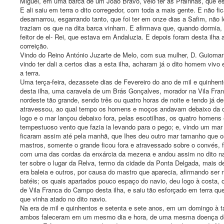
Miguel, em uma barca de um João Bravo, veio ter às Prainhas, que est
E ali saiu em terra o dito corregedor, com toda a mais gente. E não f
desamarrou, esgarrando tanto, que foi ter em onze dias a Safim, não 
traziam os que na dita barca vinham. E afirmava que, quando dormia
feitor de el- Rei, que estava em Andaluzia. E depois foram desta ilha 
correição.
Vindo do Reino António Juzarte de Melo, com sua mulher, D. Guioma
vindo ter dali a certos dias a esta ilha, acharam já o dito homem viv
a terra.
Uma terça-feira, dezassete dias de Fevereiro do ano de mil e quinhent
desta ilha, uma caravela de um Brás Gonçalves, morador na Vila Franc
nordeste tão grande, sendo três ou quatro horas de noite e tendo já d
atravessou, ao qual tempo os homens e moços andavam debaixo da cob
logo e o mar lançou debaixo fora, pelas escotilhas, os quatro homens
tempestuoso vento que fazia ia levando para o pego; e, vindo um ma
ficaram assim até pela manhã, que Ihes deu outro mar tamanho que o
mastros, somente o grande ficou fora e atravessado sobre o convés,
com uma das cordas da enxárcia da mezena e andou assim no dito navi
ter sobre o lugar da Relva, termo da cidade da Ponta Delgada, mais d
era baleia e outros, por causa do mastro que aparecia, afirmando ser
batéis; os quais apartados pouco espaço do navio, deu logo à costa
de Vila Franca do Campo desta ilha, e saiu tão esforçado em terra q
que vinha atado no dito navio.
Na era de mil e quinhentos e setenta e sete anos, em um domingo à t
ambos faleceram em um mesmo dia e hora, de uma mesma doença de c