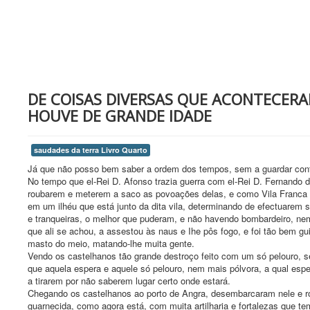
DE COISAS DIVERSAS QUE ACONTECERA
HOUVE DE GRANDE IDADE
saudades da terra Livro Quarto
Já que não posso bem saber a ordem dos tempos, sem a guardar conta
No tempo que el-Rei D. Afonso trazia guerra com el-Rei D. Fernando 
roubarem e meterem a saco as povoações delas, e como Vila Franca d
em um ilhéu que está junto da dita vila, determinando de efectuarem s
e tranqueiras, o melhor que puderam, e não havendo bombardeiro, ne
que ali se achou, a assestou às naus e Ihe pôs fogo, e foi tão bem gu
masto do meio, matando-lhe muita gente.
Vendo os castelhanos tão grande destroço feito com um só pelouro, se 
que aquela espera e aquele só pelouro, nem mais pólvora, a qual espe
a tirarem por não saberem lugar certo onde estará.
Chegando os castelhanos ao porto de Angra, desembarcaram nele e ro
guarnecida, como agora está, com muita artilharia e fortalezas que 