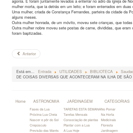
agonia. E foram juntamente levados a enterrar no adro da igreja de N
mulher morta, que ia detrás em um leito; e foram enterrados em duas 
Uma mulher, criada de Constança Fernandes, parteira da cidade da Po
alguns meses.
Outra mulher honrada, de um móvito, moveu sete crianças, que tod
Outra mulher nobre moveu sete postas de carne, divididas, que eram 
foram baptizadas.
Anterior
Está em...
Entrada
UTILIDADES
BIBLIOTECA
Saudad
DE COISAS DIVERSAS QUE ACONTECERAM NA ILHA DE SÃO
Home
ASTRONOMIA
JARDINAGEM
CATEGORIAS
Fases da Lua
TAREFAS ESTA SEMANA
No Pomar
Próxima Lua Cheia
Tarefas Mensais
Na Horta
Nascer e pôr do Sol
Consociação de plantas
Medicinais
Crepúsculo
Plantar com a Lua
Floresta
Previsão das Marés
A Lua Hoje
Jardinagem