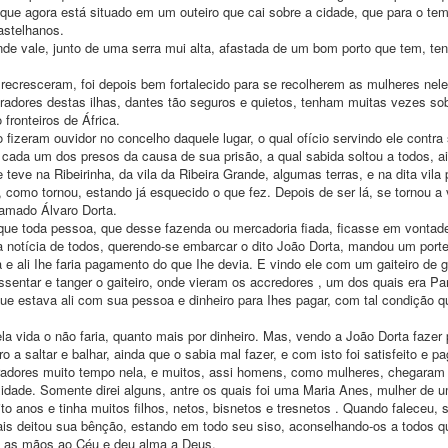
 que agora está situado em um outeiro que cai sobre a cidade, que para o t
astelhanos.
de vale, junto de uma serra mui alta, afastada de um bom porto que tem, te
recresceram, foi depois bem fortalecido para se recolherem as mulheres nel
adores destas ilhas, dantes tão seguros e quietos, tenham muitas vezes so
fronteiros de África.
fizeram ouvidor no concelho daquele lugar, o qual ofício servindo ele contra
a a cada um dos presos da causa de sua prisão, a qual sabida soltou a todos, a
 teve na Ribeirinha, da vila da Ribeira Grande, algumas terras, e na dita vila 
como tornou, estando já esquecido o que fez. Depois de ser lá, se tornou a v
chamado Álvaro Dorta.
l que toda pessoa, que desse fazenda ou mercadoria fiada, ficasse em vontad
a notícia de todos, querendo-se embarcar o dito João Dorta, mandou um porte
e ali Ihe faria pagamento do que Ihe devia. E vindo ele com um gaiteiro de ga
entar e tanger o gaiteiro, onde vieram os accredores , um dos quais era Pa
 que estava ali com sua pessoa e dinheiro para Ihes pagar, com tal condição 
a vida o não faria, quanto mais por dinheiro. Mas, vendo a João Dorta faze
 a saltar e balhar, ainda que o sabia mal fazer, e com isto foi satisfeito e pa
oradores muito tempo nela, e muitos, assi homens, como mulheres, chegaram
idade. Somente direi alguns, antre os quais foi uma Maria Anes, mulher de 
to anos e tinha muitos filhos, netos, bisnetos e tresnetos . Quando faleceu,
ais deitou sua bênção, estando em todo seu siso, aconselhando-os a todos 
ou as mãos ao Céu e deu alma a Deus.