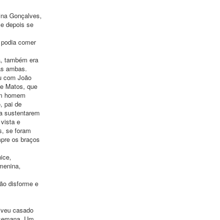
ina Gonçalves,
 e depois se
o podia comer
ha, também era
las ambas.
ou com João
de Matos, que
 um homem
, pai de
ra sustentarem
vista e
s, se foram
mpre os braços
ice,
menina,
ão disforme e
viveu casado
a semana. Um