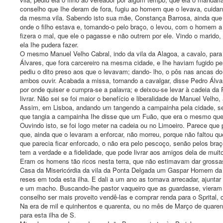
conselho que Ihe deram de fora, fugiu ao homem que o levava, cuidando
da mesma vila. Sabendo isto sua mãe, Constança Barrosa, ainda que e
onde o filho estava e, tomando-o pelo braço, o levou, com o homem 
fizera o mal, que ele o pagasse e não outrem por ele. Vindo o marido, 
ela Ihe pudera fazer.
O mesmo Manuel Velho Cabral, indo da vila da Alagoa, a cavalo, par
Álvares, que fora carcereiro na mesma cidade, e Ihe haviam fugido pe
pediu o dito preso aos que o levavam; dando- lho, o pôs nas ancas 
ambos ouvir. Acabada a missa, tornando a cavalgar, disse Pedro Álva
por onde quiser e cumpra-se a palavra; e deixou-se levar à cadeia da
livrar. Não sei se foi maior o benefício e liberalidade de Manuel Velh
Assim, em Lisboa, andando um tangendo a campainha pela cidade, se
que tangia a campainha Ihe disse que um Fuão, que era o mesmo que 
Ouvindo isto, se foi logo meter na cadeia ou no Limoeiro. Parece que 
que, ainda que o levaram a enforcar, não morreu, porque não faltou 
que parecia ficar enforcado, o não era pelo pescoço, senão pelos braç
tem a verdade e a fidelidade, que pode livrar aos amigos dela de muit
Eram os homens tão ricos nesta terra, que não estimavam dar grossas
Casa da Misericórdia da vila da Ponta Delgada um Gaspar Homem da Co
reses em toda esta ilha. E dali a um ano as tornava arrecadar, ajuntar
e um macho. Buscando-lhe pastor vaqueiro que as guardasse, vieram 
conselho ser mais proveito vendê-las e comprar renda para o Sprital,
Na era de mil e quinhentos e quarenta, ou no mês de Março de quaren
para esta ilha de S.