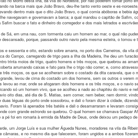
ão no Morro desta ilha, da vila do Nordeste, por não poderem tomar porto em
icando na barca mais que João Bravo, deu-lhe tanto vento oeste e es-noroeste
levando dentro mais que o dito João Bravo, o qual comia abóboras e bebia á
, Ihe navegavam e governavam a barca; a qual mandou o capitão de Safim, c
a Safim buscar o fato e dinheiro do corregedor e dos mais letrados e escrivã
r de Sá, em uma nau, com tormenta caiu um homem ao mar, o qual não pude
o e descansado, porque, passando outro navio pela mesma esteira, o tomou e t
os e sessenta e oito, estando sobre amarra, no porto dos Carneiros, da vila 
a do Campo, carregando de trigo para a ilha da Madeira, Ihe deu um furacão
entro trinta moios de trigo, quatro homens e três moços, que quebrou as amar
erta arrumando caixas e fato para Ihe o trigo não correr; e, como atravess
 e três moços, os que se acolheram sobre o costado da dita caravela, que o 
r grande, levou de cima do costado um dos homens, sem os outros o verem m
s levou ao mar, onde se afogaram dois homens e os três moços, e o navio s
 ficando só um homem vivo, que se acolheu a nado ao chapitéu do navio e ne
o oito dias, até dia de S. Matias, sem comer, nem beber, nem dormir, vindo
e duas léguas do porto onde sossobrou, e dali o foram dizer à cidade, dizend
 navio. Foram lá apenados três batéis e dali o desamarraram e levaram cons
, onde com grande estrondo se quebrou. O qual homem se chamava Gaspar Af
ue a pé foi em romaria à ermida da Madre de Deus, onde deixou um pedaço d
arde, um Jorge Luís e sua mulher Águeda Nunes, moradores na vila da Ribei
âmaras, e no mesmo dia que faleceram, foram ungidos e a ambos fizeram 