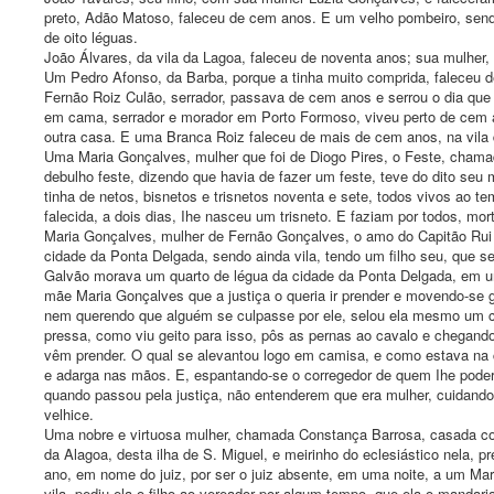
preto, Adão Matoso, faleceu de cem anos. E um velho pombeiro, sen
de oito léguas.
João Álvares, da vila da Lagoa, faleceu de noventa anos; sua mulher, 
Um Pedro Afonso, da Barba, porque a tinha muito comprida, faleceu 
Fernão Roiz Culão, serrador, passava de cem anos e serrou o dia que
em cama, serrador e morador em Porto Formoso, viveu perto de cem an
outra casa. E uma Branca Roiz faleceu de mais de cem anos, na vila 
Uma Maria Gonçalves, mulher que foi de Diogo Pires, o Feste, cham
debulho feste, dizendo que havia de fazer um feste, teve do dito seu m
tinha de netos, bisnetos e trisnetos noventa e sete, todos vivos ao t
falecida, a dois dias, Ihe nasceu um trisneto. E faziam por todos, mor
Maria Gonçalves, mulher de Fernão Gonçalves, o amo do Capitão Rui
cidade da Ponta Delgada, sendo ainda vila, tendo um filho seu, que
Galvão morava um quarto de légua da cidade da Ponta Delgada, em u
mãe Maria Gonçalves que a justiça o queria ir prender e movendo-se g
nem querendo que alguém se culpasse por ele, selou ela mesmo um ca
pressa, como viu geito para isso, pôs as pernas ao cavalo e chegando 
vêm prender. O qual se alevantou logo em camisa, e como estava na 
e adarga nas mãos. E, espantando-se o corregedor de quem Ihe poderia
quando passou pela justiça, não entenderem que era mulher, cuidando
velhice.
Uma nobre e virtuosa mulher, chamada Constança Barrosa, casada com
da Alagoa, desta ilha de S. Miguel, e meirinho do eclesiástico nela,
ano, em nome do juiz, por ser o juiz absente, em uma noite, a um Mar
vila, pediu ela o filho ao vereador por algum tempo, que ela o mandar