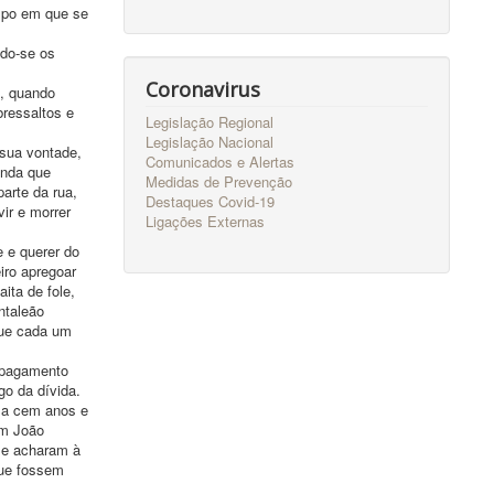
empo em que se
ndo-se os
Coronavirus
e, quando
bressaltos e
Legislação Regional
Legislação Nacional
 sua vontade,
Comunicados e Alertas
inda que
Medidas de Prevenção
parte da rua,
Destaques Covid-19
ir e morrer
Ligações Externas
e e querer do
iro apregoar
ita de fole,
ntaleão
que cada um
r pagamento
go da dívida.
 a cem anos e
um João
 se acharam à
que fossem