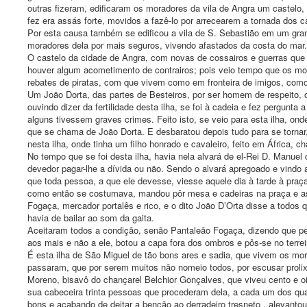
outras fizeram, edificaram os moradores da vila de Angra um castelo,
fez era assás forte, movidos a fazê-lo por arrecearem a tornada dos c
Por esta causa também se edificou a vila de S. Sebastião em um gran
moradores dela por mais seguros, vivendo afastados da costa do mar.
O castelo da cidade de Angra, com novas de cossairos e guerras que 
houver algum acometimento de contrairos; pois veio tempo que os mor
rebates de piratas, com que vivem como em fronteira de imigos, como 
Um João Dorta, das partes de Besteiros, por ser homem de respeito, o 
ouvindo dizer da fertilidade desta ilha, se foi à cadeia e fez pergunt
alguns tivessem graves crimes. Feito isto, se veio para esta ilha, onde
que se chama de João Dorta. E desbaratou depois tudo para se tornar, 
nesta ilha, onde tinha um filho honrado e cavaleiro, feito em África, 
No tempo que se foi desta ilha, havia nela alvará de el-Rei D. Manue
devedor pagar-lhe a dívida ou não. Sendo o alvará apregoado e vindo 
que toda pessoa, a que ele devesse, viesse aquele dia à tarde à praça 
como então se costumava, mandou pôr mesa e cadeiras na praça e ass
Fogaça, mercador portalês e rico, e o dito João D’Orta disse a todos
havia de bailar ao som da gaita.
Aceitaram todos a condição, senão Pantaleão Fogaça, dizendo que pel
aos mais e não a ele, botou a capa fora dos ombros e pôs-se no terreiro
É esta ilha de São Miguel de tão bons ares e sadia, que vivem os m
passaram, que por serem muitos não nomeio todos, por escusar prolix
Moreno, bisavô do chançarel Belchior Gonçalves, que viveu cento e oi
sua cabeceira trinta pessoas que procederam dela, a cada um dos qu
bons e acabando de deitar a benção ao derradeiro tresneto , alevant