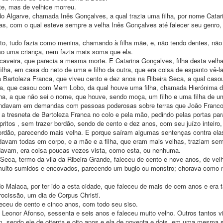
te, mas de velhice morreu.
o Algarve, chamada Inês Gonçalves, a qual trazia uma filha, por nome Catar
s, com o qual esteve sempre a velha Inês Gonçalves até falecer seu genro,
to, tudo fazia como menina, chamando à filha mãe, e, não tendo dentes, nã
mo uma criança, nem fazia mais soma que ela.
 caveira, que parecia a mesma morte. E Catarina Gonçalves, filha desta vel
lha, em casa do neto de uma e filho da outra, que era coisa de espanto vê-
Bartoleza Franca, que viveu cento e dez anos na Ribeira Seca, a qual cas
ca, que casou com Mem Lobo, da qual houve uma filha, chamada Hierónima 
filha, a que não sei o nome, que houve, sendo moça, um filho e uma filha de
a, andavam em demandas com pessoas poderosas sobre terras que João Franco
 a tresneta de Bartoleza Franca no colo e pela mão, pedindo pelas portas pa
ritos , sem trazer bordão, sendo de cento e dez anos, com seu juízo inteiro, 
ordão, parecendo mais velha. E porque saíram algumas sentenças contra ela
avam todas em corpo, e a mãe e a filha, que eram mais velhas, traziam se
ndavam, era coisa poucas vezes vista, como esta, ou nenhuma.
Seca, termo da vila da Ribeira Grande, faleceu de cento e nove anos, de velh
muito sumidos e encovados, parecendo um bugio ou monstro; chorava como 
Malaca, por ter ido a esta cidade, que faleceu de mais de cem anos e era t
ocissão, um dia de Corpus Christi.
eceu de cento e cinco anos, com todo seu siso.
 Leonor Afonso, sessenta e seis anos e faleceu muito velho. Outros tantos 
am, sendo ele de oitenta e oito anos e ela de noventa e dois, em uma mesm