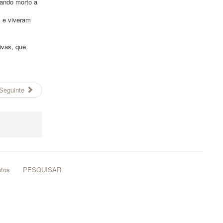
rando morto a
s e viveram
ivas, que
Seguinte
atos
PESQUISAR