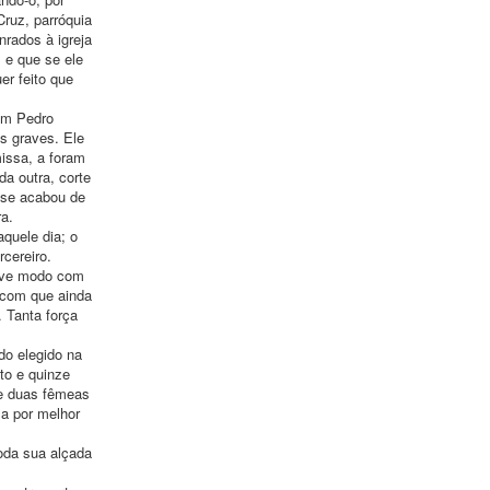
Cruz, parróquia
rados à igreja
 e que se ele
er feito que
um Pedro
s graves. Ele
issa, a foram
a outra, corte
s se acabou de
ra.
quele dia; o
cereiro.
 teve modo com
 com que ainda
. Tanta força
do elegido na
to e quinze
o e duas fêmeas
a por melhor
oda sua alçada