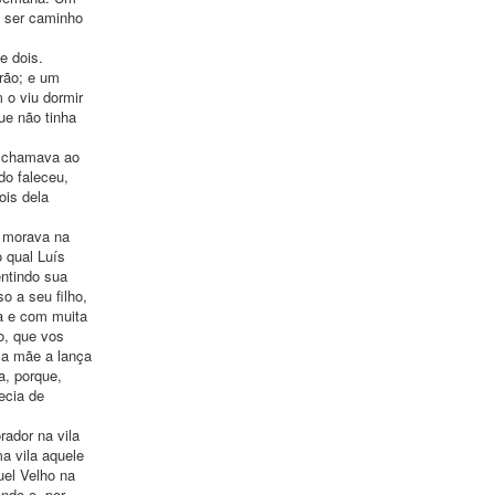
e ser caminho
e dois.
rão; e um
 o viu dormir
ue não tinha
, chamava ao
do faleceu,
ois dela
e morava na
 qual Luís
ntindo sua
o a seu filho,
a e com muita
o, que vos
 a mãe a lança
a, porque,
ecia de
ador na vila
a vila aquele
uel Velho na
ando-o, por