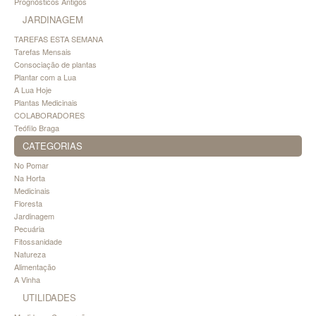
Prognósticos Antigos
JARDINAGEM
TAREFAS ESTA SEMANA
Tarefas Mensais
Consociação de plantas
Plantar com a Lua
A Lua Hoje
Plantas Medicinais
COLABORADORES
Teófilo Braga
CATEGORIAS
No Pomar
Na Horta
Medicinais
Floresta
Jardinagem
Pecuária
Fitossanidade
Natureza
Alimentação
A Vinha
UTILIDADES