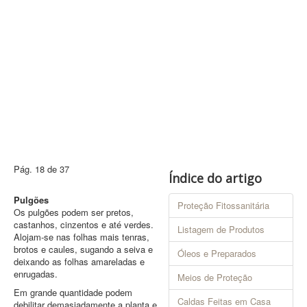
Contatos
PESQUISAR
Pág. 18 de 37
Índice do artigo
Pulgões
Proteção Fitossanitária
Os pulgões podem ser pretos,
castanhos, cinzentos e até verdes.
Listagem de Produtos
Alojam-se nas folhas mais tenras,
brotos e caules, sugando a seiva e
Óleos e Preparados
deixando as folhas amareladas e
enrugadas.
Meios de Proteção
Em grande quantidade podem
Caldas Feitas em Casa
debilitar demasiadamente a planta e