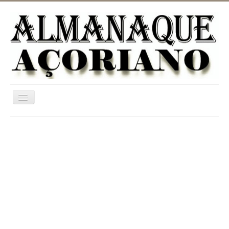
Ativar/Desativar
navegação
Home
ASTRONOMIA
JARDINAGEM
CATEGORIAS
UTILIDADES
INFORMAÇÃO
DICIONÁRIO RURAL