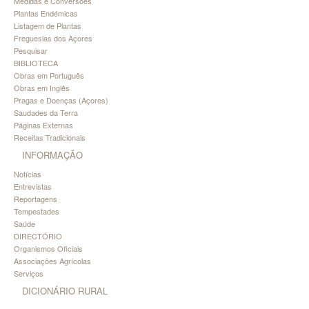
Medidas e Conversões
Plantas Endémicas
Listagem de Plantas
Freguesias dos Açores
Pesquisar
BIBLIOTECA
Obras em Português
Obras em Inglês
Pragas e Doenças (Açores)
Saudades da Terra
Páginas Externas
Receitas Tradicionais
INFORMAÇÃO
Notícias
Entrevistas
Reportagens
Tempestades
Saúde
DIRECTÓRIO
Organismos Oficiais
Associações Agrícolas
Serviços
DICIONÁRIO RURAL